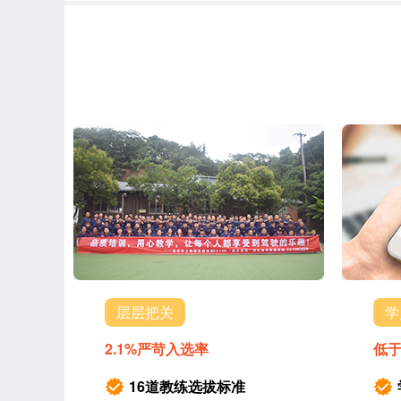
层层把关
学
2.1%严苛入选率
低于
16道教练选拔标准