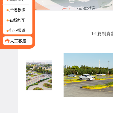
严选教练
在线约车
行业报道
1:1复制
人工客服