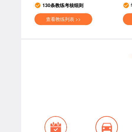
130条教练考核细则
查看教练列表 >>