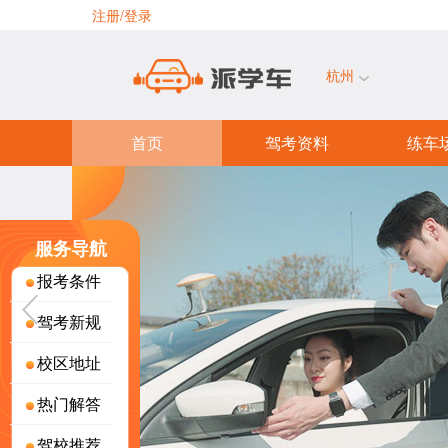
注册/登录
杭州
首页
驾考资料
练车
服务导航
报考条件
驾考新规
校区地址
热门解答
驾校推荐