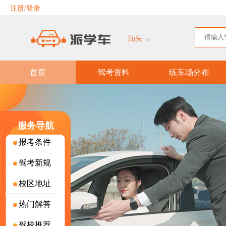
注册/登录
汕头
首页
驾考资料
练车场分布
服务导航
报考条件
驾考新规
校区地址
热门解答
驾校推荐