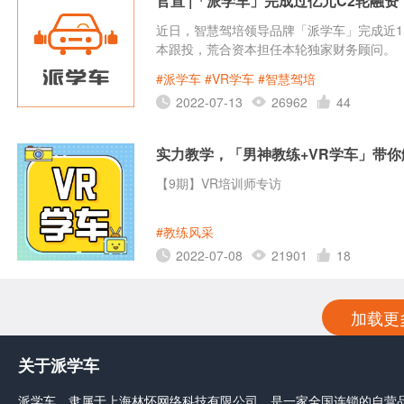
官宣 |「派学车」完成过亿元C2轮融
近日，智慧驾培领导品牌「派学车」完成近1
本跟投，荒合资本担任本轮独家财务顾问。
#派学车
#VR学车
#智慧驾培
2022-07-13
26962
44
实力教学，「男神教练+VR学车」带你
【9期】VR培训师专访
#教练风采
2022-07-08
21901
18
加载更
关于派学车
派学车，隶属于上海林怀网络科技有限公司，是一家全国连锁的自营