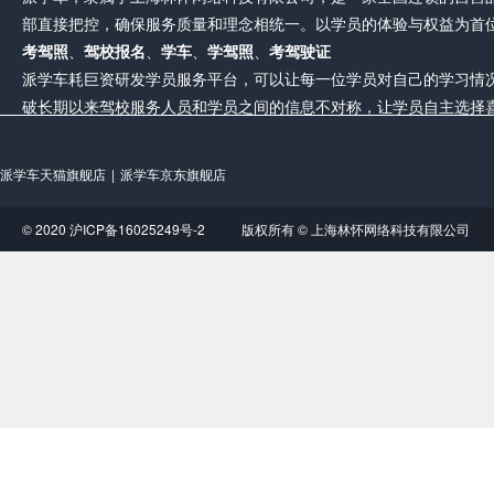
部直接把控，确保服务质量和理念相统一。以学员的体验与权益为首
考驾照
、
驾校报名
、
学车
、
学驾照
、
考驾驶证
派学车耗巨资研发学员服务平台，可以让每一位学员对自己的学习情
破长期以来驾校服务人员和学员之间的信息不对称，让学员自主选择
派学车天猫旗舰店
派学车京东旗舰店
© 2020 沪ICP备16025249号-2
版权所有 © 上海林怀网络科技有限公司