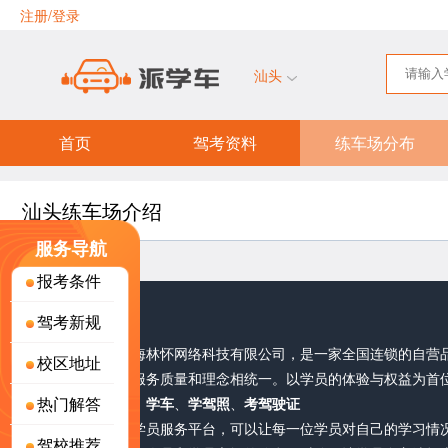
注册/登录
汕头
首页
驾考资料
练车场分布
汕头练车场介绍
服务导航
报考条件
关于派学车
驾考新规
派学车，隶属于上海林怀网络科技有限公司，是一家全国连锁的自营
校区地址
部直接把控，确保服务质量和理念相统一。以学员的体验与权益为首
热门解答
考驾照
、
驾校报名
、
学车
、
学驾照
、
考驾驶证
派学车耗巨资研发学员服务平台，可以让每一位学员对自己的学习情
驾校推荐