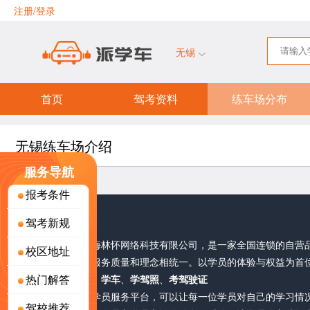
注册/登录
无锡
首页
驾考资料
练车场分布
无锡练车场介绍
服务导航
报考条件
关于派学车
驾考新规
派学车，隶属于上海林怀网络科技有限公司，是一家全国连锁的自营
校区地址
部直接把控，确保服务质量和理念相统一。以学员的体验与权益为首
热门解答
考驾照
、
驾校报名
、
学车
、
学驾照
、
考驾驶证
派学车耗巨资研发学员服务平台，可以让每一位学员对自己的学习情
驾校推荐