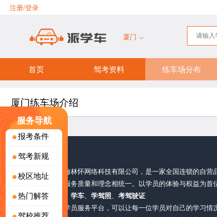
注册/登录
厦门
首页
驾考资料
练车场分布
厦门练车场介绍
服务导航
报考条件
关于派学车
驾考新规
派学车，隶属于上海林怀网络科技有限公司，是一家全国连锁的自营
校区地址
部直接把控，确保服务质量和理念相统一。以学员的体验与权益为首
热门解答
考驾照
、
驾校报名
、
学车
、
学驾照
、
考驾驶证
派学车耗巨资研发学员服务平台，可以让每一位学员对自己的学习情
驾校推荐